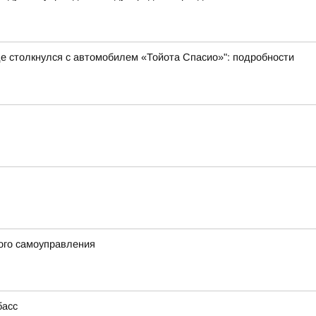
де столкнулся с автомобилем «Тойота Спасио»": подробности
ого самоуправления
басс