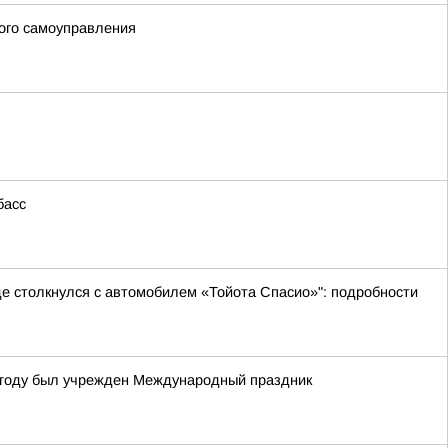
ого самоуправления
басс
де столкнулся с автомобилем «Тойота Спасио»": подробности
4 году был учрежден Международный праздник