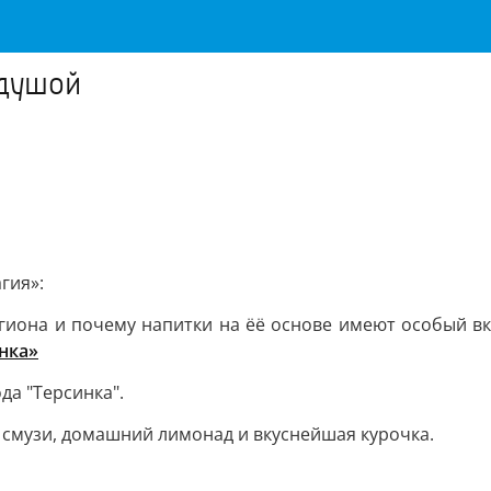
сдушой
гия»:
егиона и почему напитки на ёё основе имеют особый в
нка»
да "Терсинка".
и, смузи, домашний лимонад и вкуснейшая курочка.