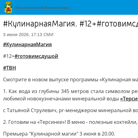
#КулинарнаяМагия. #12+#готовим
СМИ
3 июня 2026, 17:13
#КулинарнаяМагия
#12+
#готовимсдушой
#ТВН
Смотрите в новом выпуске программы «Кулинарная ма
1. Как вода из глубины 345 метров стала символом р
любимой новокузнечанами минеральной воды
«Терси
с Татьяной Струлевич, pr-менеджером минеральной во
2. Готовим на «Терсинке»! В меню - полезные коктейл
Премьера "Кулинарной магии" 3 июня в 20.00.