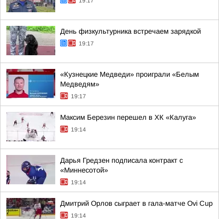
19:17
День физкультурника встречаем зарядкой
19:17
«Кузнецкие Медведи» проиграли «Белым
Медведям»
19:17
Максим Березин перешел в ХК «Калуга»
19:14
Дарья Гредзен подписала контракт с
«Миннесотой»
19:14
Дмитрий Орлов сыграет в гала-матче Ovi Cup
19:14