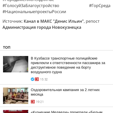
#ГолосуйЗаБлагоустройство #ГорСреда
#НациональныепроектыРоссии
Источник:
Канал в МАКС "Денис Ильин"
, репост
Администрация города Новокузнецка
ТОП
В Кузбассе транспортные полицейские
привлекли к ответственности пассажира за
деструктивное поведение на борту
воздушного судна
15:32
Оздоровительная кампания за 2 летних
месяца
19:21
«Кузнецкие Медведи» проиграли «Белым