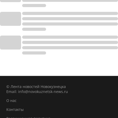
© Лента новостей Новокузнецка
Email:
info@novokuznetsk-news.ru
О нас
Контакты