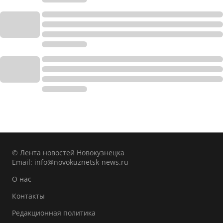
© Лента новостей Новокузнецка
Email:
info@novokuznetsk-news.ru
О нас
Контакты
Редакционная политика