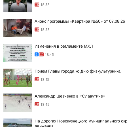
18:53
Анонс программы «Квартира №50» от 07.08.26
18:53
Изменения в регламенте МХЛ
18:45
Прием Главы города ко Дню физкультурника
18:48
Александр Шевченко в «Славутиче»
18:45
На дорогах Новокузнецкого муниципального окр
движения