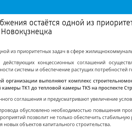
бжения остаётся одной из приорите
 Новокузнецка
дной из приоритетных задач в сфере жилищнокоммуналь
 действующих концессионных соглашений осуществля
ости системы и обеспечение растущих потребностей го
й организации выполняют комплекс строительномонт
 камеры ТК1 до тепловой камеры ТК5 на проспекте Ст
онного соглашения и предусматривают увеличение услов
провода обусловлено необходимостью повышения проп
роприятий позволит не только обеспечить стабильную 
я новых объектов капитального строительства.