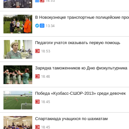
18:53
В Новокузнецке транспортные полицейские про
13:34
Педагоги учатся оказывать первую помощь
18:53
Зарядка таможенников ко Дню физкультурника
18:48
Победа «Кузбасс-СШОР-2013» среди девочек
18:45
Спартакиада учащихся по шахматам
18:45