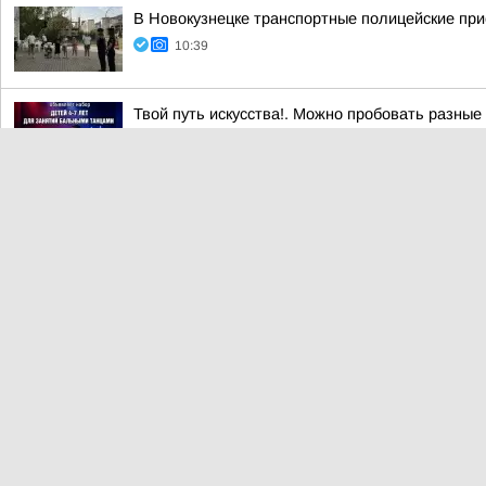
В Новокузнецке транспортные полицейские при
10:39
Твой путь искусства!. Можно пробовать разные
10:06
Глава города наградил строителей к празднику
Вчера, 18:53
Развитие туристической отрасли
Вчера, 18:53
11 партий участвуют в выборах в ГосДуму
Вчера, 18:53