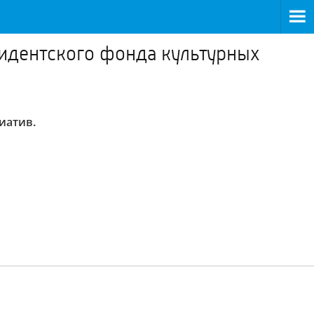
зидентского фонда культурных
иатив.