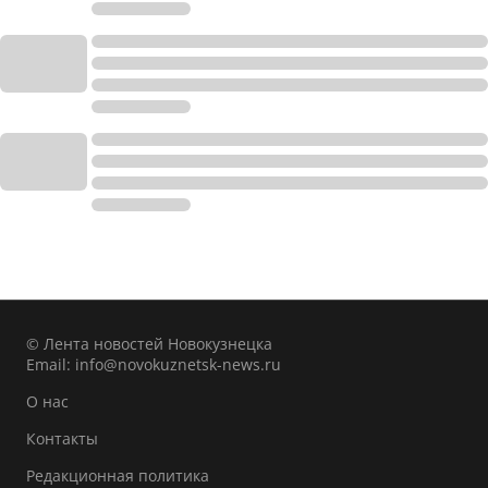
© Лента новостей Новокузнецка
Email:
info@novokuznetsk-news.ru
О нас
Контакты
Редакционная политика