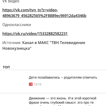
VK Видео
https://vk.com/tvn_tv?z=video-
48963679_456282565%2F8889ec96912da4346b
Одноклассники
https://ok.ru/video/15332882582231
Источник:
Канал в МАКС "ТВН Телевидение
Новокузнецка"
ТОП
Дети позабавились – родителям отвечать
10:10
Движение — это жизнь. И в этой короткой
фразе очень глубокий смысл: это про те