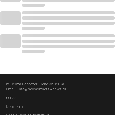
© Лента новостей Новокузнецка
Email:
info@novokuznetsk-news.ru
О нас
Контакты