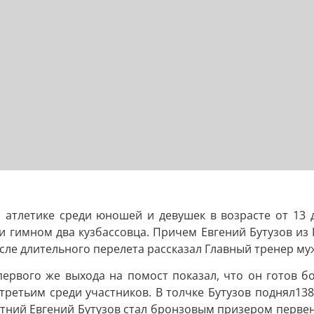
атлетике среди юношей и девушек в возрасте от 13 до
 гимном два кузбассовца. Причем Евгений Бутузов из 
осле длительного перелета рассказал Главный тренер м
первого же выхода на помост показал, что он готов б
 третьим среди участников. В толчке Бутузов поднял13
летний Евгений Бутузов стал бронзовым призером первен