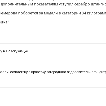
по дополнительным показателям уступил серебро штангис
емерова поборется за медали в категории 94 килограмма
ецка"
у в Новокузнецке
ели комплексную проверку загородного оздоровительного центр