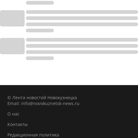
© Лента новостей Новокузнецка
Email:
info@novokuznetsk-news.ru
О нас
Контакты
Редакционная политика