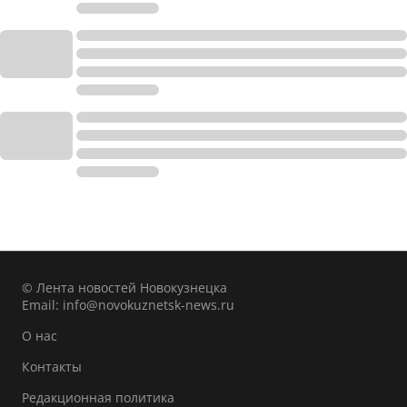
© Лента новостей Новокузнецка
Email:
info@novokuznetsk-news.ru
О нас
Контакты
Редакционная политика