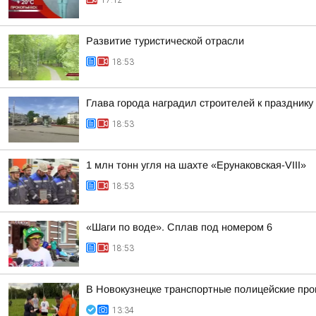
17:12
Развитие туристической отрасли
18:53
Глава города наградил строителей к празднику
18:53
1 млн тонн угля на шахте «Ерунаковская-VIII»
18:53
«Шаги по воде». Сплав под номером 6
18:53
В Новокузнецке транспортные полицейские про
13:34