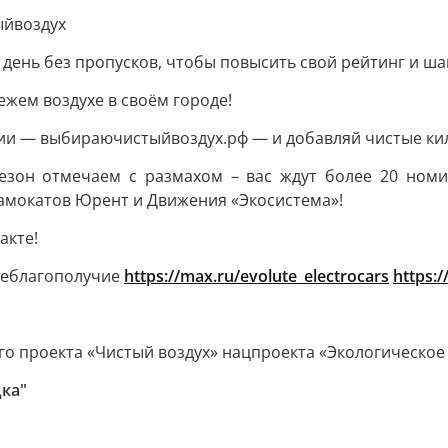
ыйвоздух
 день без пропусков, чтобы повысить свой рейтинг и ш
ежем воздухе в своём городе!
ии — выбираючистыйвоздух.рф — и добавляй чистые кил
зон отмечаем с размахом – вас ждут более 20 номи
самокатов Юрент и Движения «Экосистема»!
акте!
оеблагополучие
https://max.ru/evolute_electrocars
https:/
го проекта «Чистый воздух» нацпроекта «Экологическое
цка"