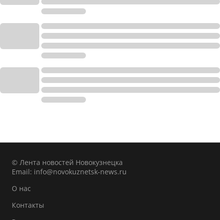
© Лента новостей Новокузнецка
Email:
info@novokuznetsk-news.ru
О нас
Контакты