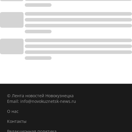
© Лента новостей Новокузнецка
Email:
info@novokuznetsk-news.ru
О нас
Контакты
Редакционная политика