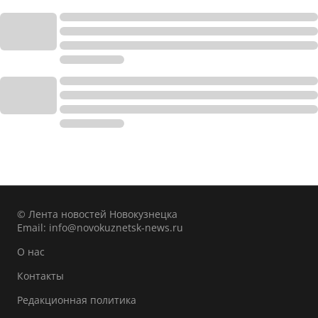
© Лента новостей Новокузнецка
Email:
info@novokuznetsk-news.ru
О нас
Контакты
Редакционная политика