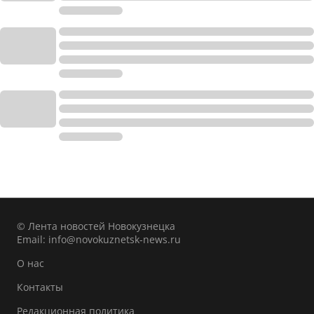
© Лента новостей Новокузнецка
Email:
info@novokuznetsk-news.ru
О нас
Контакты
Редакционная политика