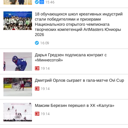
15:46
18 обучающихся школ креативных индустрий
стали победителями и призерами
Национального открытого чемпионата
творческих компетенций ArtMasters Юниоры
2026
16:09
Дарья Гредзен подписала контракт с
«Миннесотой»
19:14
Дмитрий Орлов сыграет в гала-матче Ovi Cup
19:14
Максим Березин перешел в ХК «Калуга»
19:14