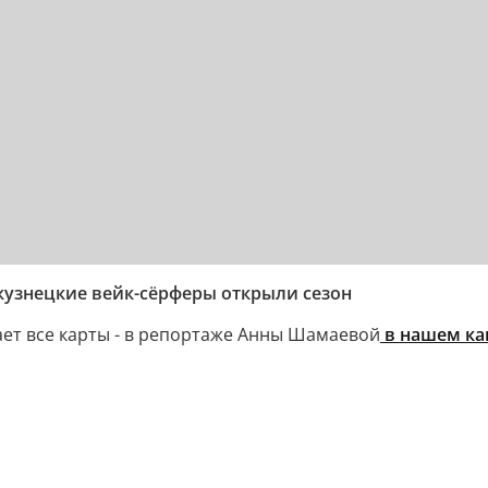
кузнецкие вейк-сёрферы открыли сезон
тает все карты - в репортаже Анны Шамаевой
в нашем кан