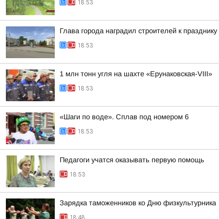
18:53
Глава города наградил строителей к празднику
18:53
1 млн тонн угля на шахте «Ерунаковская-VIII»
18:53
«Шаги по воде». Сплав под номером 6
18:53
Педагоги учатся оказывать первую помощь
18:53
Зарядка таможенников ко Дню физкультурника
18:48