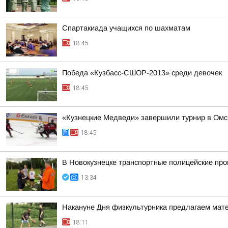
Спартакиада учащихся по шахматам
18:45
Победа «Кузбасс-СШОР-2013» среди девочек
18:45
«Кузнецкие Медведи» завершили турнир в Омс
18:45
В Новокузнецке транспортные полицейские про
13:34
Накануне Дня физкультурника предлагаем матер
18:11