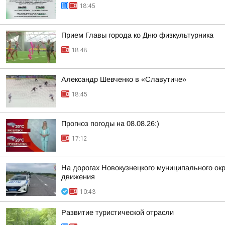
18:45
Прием Главы города ко Дню физкультурника
18:48
Александр Шевченко в «Славутиче»
18:45
Прогноз погоды на 08.08.26:)
17:12
На дорогах Новокузнецкого муниципального окр
движения
10:43
Развитие туристической отрасли