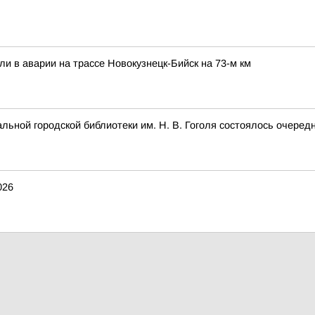
ли в аварии на трассе Новокузнецк-Бийск на 73-м км
альной городской библиотеки им. Н. В. Гоголя состоялось очеред
026
26
ье, 9 августа?