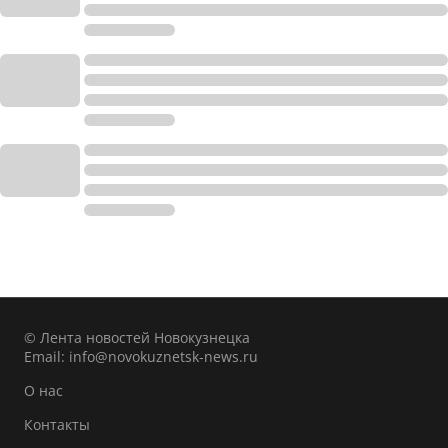
© Лента новостей Новокузнецка
Email:
info@novokuznetsk-news.ru
О нас
Контакты