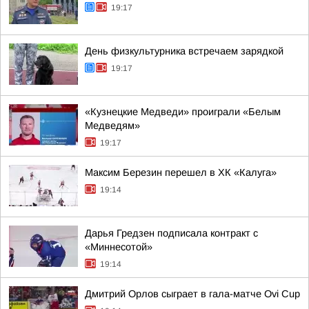
19:17
День физкультурника встречаем зарядкой
19:17
«Кузнецкие Медведи» проиграли «Белым
Медведям»
19:17
Максим Березин перешел в ХК «Калуга»
19:14
Дарья Гредзен подписала контракт с
«Миннесотой»
19:14
Дмитрий Орлов сыграет в гала-матче Ovi Cup