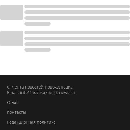
© Лента новостей Новокузнецка
Email:
info@novokuznetsk-news.ru
О нас
Контакты
Редакционная политика