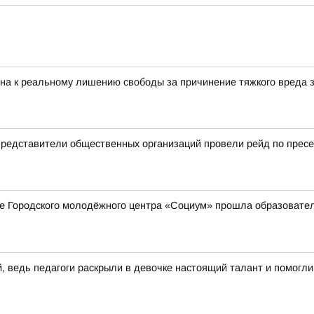
на к реальному лишению свободы за причинение тяжкого вреда 
 представители общественных организаций провели рейд по прес
зале Городского молодёжного центра «Социум» прошла образоват
ведь педагоги раскрыли в девочке настоящий талант и помогли