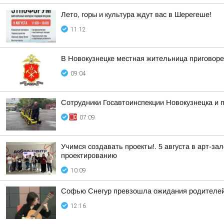
Лето, горы и культура ждут вас в Шерегеше!
11:12
В Новокузнецке местная жительница приговоре
09:04
Сотрудники Госавтоинспекции Новокузнецка и
07:09
Учимся создавать проекты!. 5 августа в арт-
проектированию
10:09
Софью Снегур превзошла ожидания родителей, 
12:16