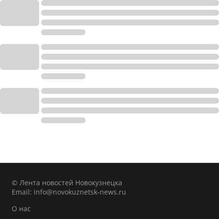
© Лента новостей Новокузнецка
Email:
info@novokuznetsk-news.ru
О нас