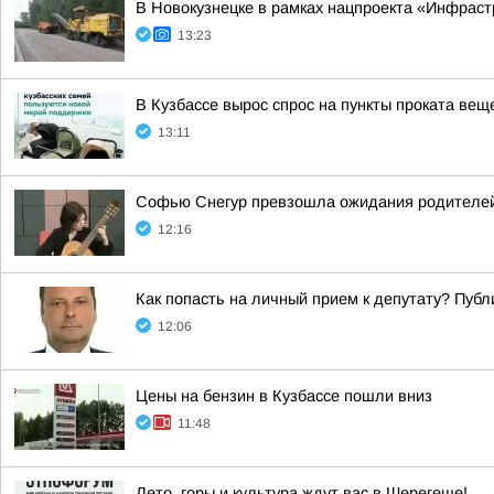
В Новокузнецке в рамках нацпроекта «Инфраст
13:23
В Кузбассе вырос спрос на пункты проката ве
13:11
Софью Снегур превзошла ожидания родителей, 
12:16
Как попасть на личный прием к депутату? Пуб
12:06
Цены на бензин в Кузбассе пошли вниз
11:48
Лето, горы и культура ждут вас в Шерегеше!