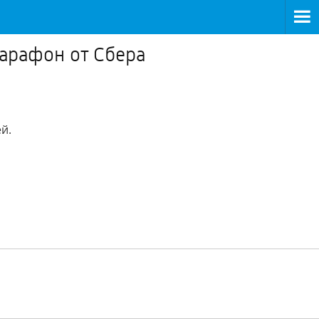
марафон от Сбера
й.