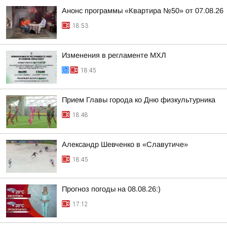
Анонс программы «Квартира №50» от 07.08.26
18:53
Изменения в регламенте МХЛ
18:45
Прием Главы города ко Дню физкультурника
18:48
Александр Шевченко в «Славутиче»
18:45
Прогноз погоды на 08.08.26:)
17:12