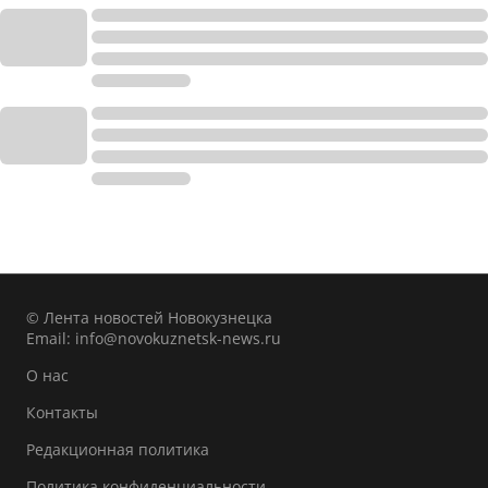
© Лента новостей Новокузнецка
Email:
info@novokuznetsk-news.ru
О нас
Контакты
Редакционная политика
Политика конфиденциальности