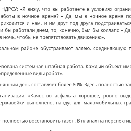
 НДРСУ: «Я вижу, что вы работаете в условиях ограни
работы в ночное время? – Да, мы в ночное время по
риходится и нам, и им друг под друга подстраиватьс
 бы работали днем, то, конечно, был бы коллапс – Да,
в ночь, чтобы не препятствовать движению».
ральном районе обустраивают аллею, соединяющую п
низована системная штабная работа. Каждый объект им
определенные виды работ».
яшний день составляет более 80%. Здесь полностью за
анизации: «Качество асфальта хорошее, ровно выде
нержавейки выполнено, пандус для маломобильных граж
полностью восстановить газон. В планах на перспекти