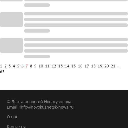
1
2
3
4
5
6
7
8
9
10
11
12
13
14
15
16
17
18
19
20
21
...
63
© Лента новостей Новокузнецка
Email:
info@novokuznetsk-news.ru
О нас
Контакты