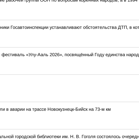
ание рабочей группы ООН по вопросам коренных народов, а в 199
ники Госавтоинспекции устанавливают обстоятельства ДТП, в ко
ый фестиваль «Улу-Ааль 2026», посвящённый Году единства нар
ли в аварии на трассе Новокузнецк-Бийск на 73-м км
альной городской библиотеки им. Н. В. Гоголя состоялось очеред