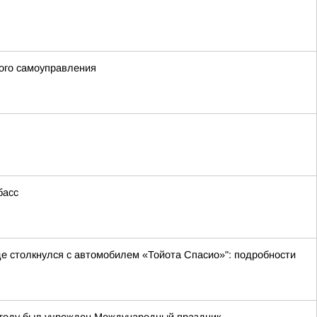
ого самоуправления
басс
де столкнулся с автомобилем «Тойота Спасио»": подробности