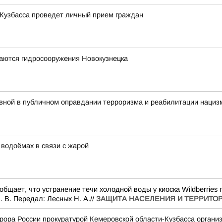
 Кузбасса проведет личный прием граждан
жаются гидросооружения Новокузнецка
вной в публичном оправдании терроризма и реабилитации нациз
 водоёмах в связи с жарой
ет, что устранение течи холодной воды у киоcка Wildberries пр
 В. Передал: Лесных Н. А.//
ЗАЩИТА НАСЕЛЕНИЯ И ТЕРРИТО
рора России прокуратурой Кемеровской области-Кузбасса орган