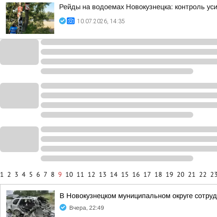
Рейды на водоемах Новокузнецка: контроль ус
10.07.2026, 14:35
1
2
3
4
5
6
7
8
9
10
11
12
13
14
15
16
17
18
19
20
21
22
2
В Новокузнецком муниципальном округе сотруд
Вчера, 22:49