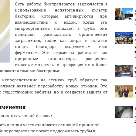
Суть работы биопрепаратов заключается в
использовании непатогенных культур
бактерий, которые активируются при
взаимодействии с водой. Когда эти
микроорганизмы попадают в трубы, они
начинают раскладывать органические
загрязнения, такие как жиры и остатки
пищи, благодаря выделяемым ими
ферментам. Эти ферменты работают как
природные катализаторы, расщепляя
сложные молекулы и превращая их в более
ваиваются самими бактериями.
непосредственно на стенках труб образует так
олжает активное переработку новых отходов. Это
е существующие забития, но и создается защита от
именения
зличных условий и задач:
татки пищи часто становятся основной причиной
 биопрепаратов помогает поддерживать трубы в