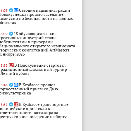
Сегодня в администрации
16:09
Новокузнецка прошло заседание
комиссии по безопасности на водных
объектах
18 обучающихся школ
16:09
креативных индустрий стали
победителями и призерами
Национального открытого чемпионата
творческих компетенций ArtMasters
Юниоры 2026
В Новокузнецке стартовал
15:52
традиционный шахматный турнир
«Летний кубок»
В Кузбассе прошел
15:46
торжественный прием ко Дню
физкультурника
В Кузбассе транспортные
15:32
полицейские привлекли к
ответственности пассажира за
деструктивное поведение на борту
воздушного судна