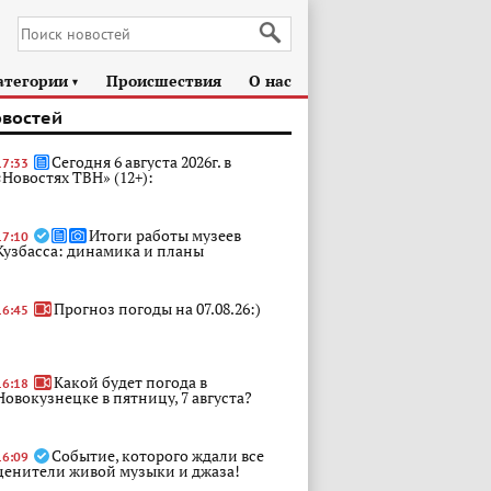
атегории
Происшествия
О нас
►
овостей
Сегодня 6 августа 2026г. в
17:33
«Новостях ТВН» (12+):
Итоги работы музеев
17:10
Кузбасса: динамика и планы
Прогноз погоды на 07.08.26:)
16:45
Какой будет погода в
16:18
Новокузнецке в пятницу, 7 августа?
Событие, которого ждали все
16:09
ценители живой музыки и джаза!