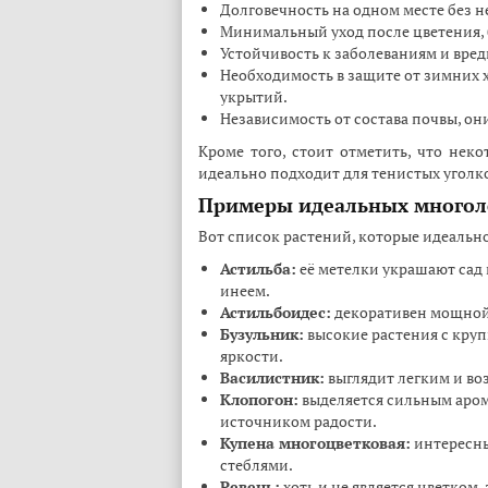
Долговечность на одном месте без 
Минимальный уход после цветения, 
Устойчивость к заболеваниям и вреди
Необходимость в защите от зимних х
укрытий.
Независимость от состава почвы, он
Кроме того, стоит отметить, что нек
идеально подходит для тенистых уголков
Примеры идеальных многол
Вот список растений, которые идеально
Астильба:
её метелки украшают сад 
инеем.
Астильбоидес:
декоративен мощной 
Бузульник:
высокие растения с кру
яркости.
Василистник:
выглядит легким и во
Клопогон:
выделяется сильным аром
источником радости.
Купена многоцветковая:
интересны
стеблями.
Ревень:
хоть и не является цветком,