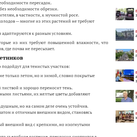
необходимости пересадок.
без необходимости обрезки.
телям, в частности, к мучнистой росе.
олодов — многие из этих растений не требуют
и адаптируются к разным условиям.
оторые из них требуют повышенной влажности, что
, где почва не пересыхает.
етников
 подойдут для тенистых участков:
не только летом, но и зимой, словно покрытые
листвой и хорошо переносит тень.
пными листьями, их желтые цветы добавляют
здушным, но на самом деле очень устойчив.
атом и отличным внешним видом, становясь
й внешний вид с крепкими, но изогнутыми
 это съедобное растение, прекрасно смотрится в