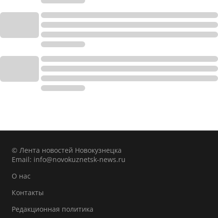
© Лента новостей Новокузнецка
Email:
info@novokuznetsk-news.ru
О нас
Контакты
Редакционная политика