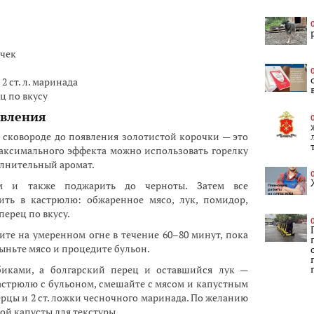
очек
 ст. л. маринада
ц по вкусу
овления
 сковороде до появления золотистой корочки — это
аксимального эффекта можно использовать горелку
олнительный аромат.
ам и также поджарить до черноты. Затем все
ить в кастрюлю: обжаренное мясо, лук, помидор,
перец по вкусу.
рите на умеренном огне в течение 60–80 минут, пока
выньте мясо и процедите бульон.
биками, а болгарский перец и оставшийся лук —
астрюлю с бульоном, смешайте с мясом и капустным
ерцы и 2 ст. ложки чесночного маринада. По желанию
й капусты для текстуры.