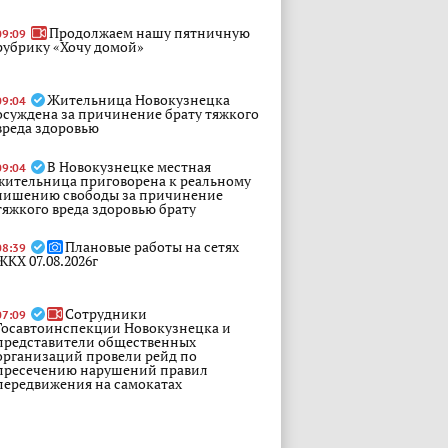
Продолжаем нашу пятничную
09:09
рубрику «Хочу домой»
Жительница Новокузнецка
09:04
осуждена за причинение брату тяжкого
вреда здоровью
В Новокузнецке местная
09:04
жительница приговорена к реальному
лишению свободы за причинение
тяжкого вреда здоровью брату
Плановые работы на сетях
08:39
ЖКХ 07.08.2026г
Сотрудники
07:09
Госавтоинспекции Новокузнецка и
представители общественных
организаций провели рейд по
пресечению нарушений правил
передвижения на самокатах
Штормовое
Вчера, 21:04
предупреждение на 07.08-09.08