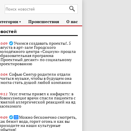
атегории
Происшествия
О нас
►
овостей
Учимся создавать проекты!. 5
10:09
августа в арт-зале Городского
молодёжного центра «Социум» прошла
образовательная программа
«Проектный десант» по социальному
проектированию
Софью Снегур родители отдали
10:04
учиться музыке, чтобы в будущем она
смогла стать душой любой компании
Укус пчелы привел к инфаркту: в
09:12
Новокузнецке врачи спасли пациента с
тяжелой аллергической реакцией на яд
насекомого
Можно бесконечно смотреть,
09:09
как бежит вода, горит огонь и как вы
приходите на наши культурные
события!