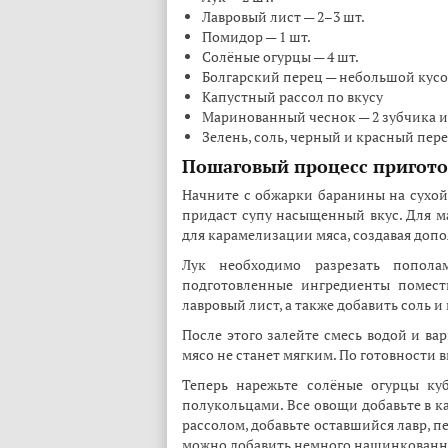
Лавровый лист — 2–3 шт.
Помидор — 1 шт.
Солёные огурцы — 4 шт.
Болгарский перец — небольшой кус
Капустный рассол по вкусу
Маринованный чеснок — 2 зубчика и 2
Зелень, соль, черный и красный пере
Пошаговый процесс пригот
Начните с обжарки баранины на сухой
придаст супу насыщенный вкус. Для м
для карамелизации мяса, создавая доп
Лук необходимо разрезать попол
подготовленные ингредиенты помест
лавровый лист, а также добавить соль и 
После этого залейте смесь водой и ва
мясо не станет мягким. По готовности 
Теперь нарежьте солёные огурцы ку
полукольцами. Все овощи добавьте в к
рассолом, добавьте оставшийся лавр, п
можно добавить немного нашинкованно