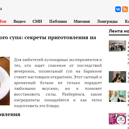
Топ
Видео
СМИ
Паблики
Мнения
Лонгриды
К
Лента н
го супа: секреты приготовления на
Для любителей кулинарных экспериментов и
тех, кто ищет спасение от последствий
вечеринок, похмельный суп на баранине
станет настоящим открытием. Этот сытный и
ароматный бульон не только порадует
любимыми вкусами, но и поможет
восстановить силы. Разберёмся, какие
ингредиенты понадобятся и как легко
подготовить это блюдо.
овления